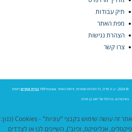
תיק עבודות
מפת האתר
הצהרת נגישות
צרו קשר
© 2026, י.ב.פ מדיה, כל הזכויות שמורות. פיתוח האתר: YBPmedia
בניית אתרים
ויזמות
באינטרנט, בניהולו של יואב בן פורת.
אתר זה עושה שימוש בקבצי "עוגיות" - Cookies (כגון:
פיקסלים, אנליטיקס, וכיוב'), השייכים לנו או לצדדים