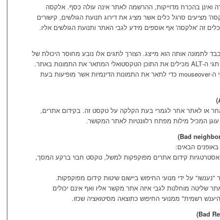
 ואינן בהכרח מדוייקות, ההרשמה לאתר אינה עולה כסף. אלקסה
amazon.). בנוסף, 'אלקסה' מציעים סרגל כלים אשר מציג את דירוג תנועת הגולשים, קישורים
לים זה 'אלקסה' אף אוספים מידע לגבי האתר ותנועת הגולשים אליו.
ד בבד לתמונה אותה הוא מייצג. הצורך לתגים אלו נובע מחוסר היכולת של
דפדפנים לקרוא ולפענח קבצי תמונות, לכן, תגי ה-ALT מכילים את התוכן הטקסטואלי המתאר את התמונות באתר.
נכון לימים אלו, תגים אלו אף מוטמעים בתגי ה-mouseover כדי לתאר את התמונות הדינמיות אשר מופיעות בעת
 אחר או לאתר אחר לגמרי בעת הקלקה על טקסט זה. בקידום אתרים,
וגן המכיל מילות מפתח רלוונטיות לאתר המקושר.
 באופנים הבאים:
ואסטרטגיות קידום אתרים מפוקפקות למשל, טקסט חבוי ברקע המסך,
אתר שליטה מוחלטת לגבי איזה אתר מקשר אליו ואף אינם יכולים
היענש רשמית" ממנועי החיפוש כתוצאה מסיטואציה שכזו.