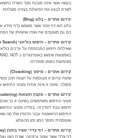
בקשה אשר אינה מובנת מצד השרת כתוצאה מת
לשרת לבצע את הפעולות בצורה מוצלחת.
קידום אתרים – בלוג (Blog)
בלוג הוא דף אתר אשר משמש כדף מידע אישי
הם גם משקפים את אופיו ואישיותו של המח
קידום אתרים – חיפוש בוליאני (Boolean Search)
שאילתת חיפוש המבוססת על ערכים בוליאני
מוטמעות באופן סטנדרטי.
קידום אתרים – מיסוך (Cloacking)
שיטת קידום זו מבוססת על הצגת תוכן מסוי
פסולה. שיטה זו אינה אתית ומנועי החיפוש 
קידום אתרים – מקבץ תוצאות (Clustering)
מנועי החיפוש משתמשים בשיטה זו כך שהם 
חיפוש עבור דומיין זה. במידה ומנועי החיפו
החיפוש הראשונות עבור הדומיין שלו מה שאו
אוטומטית וחוסך המון זמן מהגולש.
קידום אתרים – דף צדדי עשיר בתוכן (Content-rich Doorway)
דף צדדי אשר עוטה גרפיקה, שורת ניווט וע