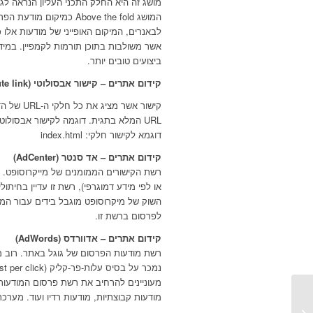
מושג זה היא החלק התכני העליון הנראה ל
המושג Above the fold כ
לבאנרים, המיקום האופייני של מודעות אלו כג
אשר משולבות בתוכן תורמות לקמפיין. במיד
ביצועים טובים יותר.
קידום אתרים – קישור אבסולוטי (Absolute link)
קישור אש
URL המלא בתגית. דוגמה לקישור אבסולוטי: http://www.mydomain.co.il
דוגמא לקישור חלקי: index.html
קידום אתרים – אד סנטר (AdCenter)
או לפי מידע דמוגרפי), רשת זו עדיין בחית
השוק של מיקרוסופט מוגבל בידים עבור המון
לפרסום ברשת זו.
קידום אתרים – אדוורדס (AdWords)
רשת מודעות הפרסום של גוגל באתר. רוב 
מעוניינים להרחיב את רשת פרסום המודעות 
מודעות קבוצתיות, מודעות רדיו ועוד. מער
קצת על web 2.0