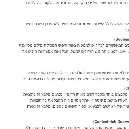
חביר קוד שגוי. על ידי תיקון של התחביר צד הלקוח יכול לגרום
 הנגיש לכלל הציבור. מאחר ובלוגים נוטים להתעדכן בצורה יומית,
בר.
ם המאפשרים לכלול או למנוע תוצאות חיפוש המכילות מילים מסויימות
באמצעות שימוש באופרטורים כ-AND, NOT ו-OR. למנועי החיפוש הגדולים למשל, גוגל ויאהו אפשרויות חיפוש אלו
ים למנוע החיפוש ותוכן אחר לגולשים בכדי לדרג את האתר בצורה
אף 'מענישים' אתרים אשר מיישמים שיטות קידום פסולות כדוגמת הנ"ל.
מקבצים ביחד מספר דפים מאותו הדומיין ומציגים מקבץ זה כתוצאת
ש לא היו מיישמים שיטה זו, אתר מסויים היה מקבל את כל תוצאות
מר אילוץ גולשים לבצע אין ספור חיפושים נוספים. מקבץ זה נעשה
וד המקושר ממפת אתר של אתר מסויים כך שדף צדדי זה נראה כחלק