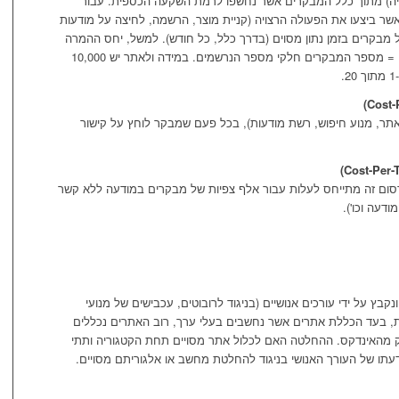
רצויה) מתוך כלל המבקרים אשר נחשפו לרמת השקעה הכספית. עבור
 ביצעו את הפעולה הרצויה (קניית מוצר, הרשמה, לחיצה על מודעות
ל מבקרים בזמן נתון מסוים (בדרך כלל, כל חודש). למשל, יחס ההמרה
של מבקרים אשר נרשמו לקבלת עלון שבועי = מספר המבקרים חלקי מספר הנרשמים. במידה ולאתר יש 10,000
, מנוע חיפוש, רשת מודעות), בכל פעם שמבקר לוחץ על קישור
סום זה מתייחס לעלות עבור אלף צפיות של מבקרים במודעה ללא קשר
דעה וכו').
בץ על ידי עורכים אנושיים (בניגוד לרובוטים, עכבישים של מנועי
ת, בעד הכללת אתרים אשר נחשבים בעלי ערך, רוב האתרים נכללים
מהאינדקס. ההחלטה האם לכלול אתר מסויים תחת הקטגוריה ותתי
עתו של העורך האנושי בניגוד להחלטת מחשב או אלגוריתם מסויים.