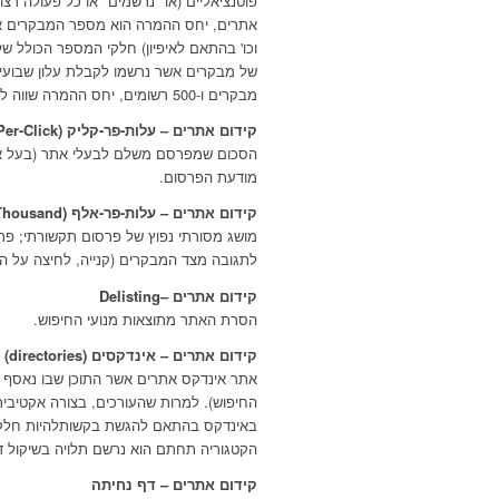
פוטנציאליים (או "נרשמים" או כל פעולה 
אתרים, יחס ההמרה הוא מספר המבקרים אשר
וכו' בהתאם לאיפיון) חלקי המספר הכולל ש
מבקרים ו-500 רשומים, יחס ההמרה שווה ל-1 מתוך 20.
קידום אתרים – עלות-פר-קליק (Cost-Per-Click)
הסכום שמפרסם משלם לבעלי אתר (בעל אתר
מודעת הפרסום.
קידום אתרים – עלות-פר-אלף (Cost-Per-Thousand)
מושג מסורתי נפוץ של פרסום תקשורתי; פר
לתגובה מצד המבקרים (קנייה, לחיצה על המו
קידום אתרים –Delisting
הסרת האתר מתוצאות מנועי החיפוש.
קידום אתרים – אינדקסים (directories)
אתר אינדקס אתרים אשר התוכן שבו נאסף ונק
החיפוש). למרות שהעורכים, בצורה אקטיבי
באינדקס בהתאם להגשת בקשותלהיות חלק 
הקטגוריה תחתם הוא נרשם תלויה בשיקול ד
קידום אתרים – דף נחיתה