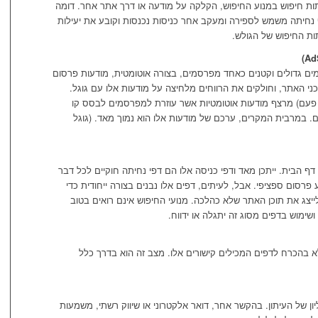
תות חיפוש במנוע החיפוש, הקלקה על מודעה או דרך אתר אחר. דומה
 נחיתה משמש לספירה ומעקב אחר כניסות נכנסות וקובע את יעילות
ות החיפוש של הגולש.
ים גדולים וקטנים כאחד מפרסמים, בצורה אוטומטית, מודעות פרסום
י האתר, וחולקים את הרווחים מלחיצה על מודעות אלו עם גוגל.
 פעם) מרצף מודעות אוטומטיות אשר עוזרת למפרסמים לבסס קו
 במרבית המקרים, ערכם של מודעות אלו הוא נמוך מאד. (גוגל
ף הבית. ייתכן מאד ודפי כניסה אלו הם דפי נחיתה חוקיים לכל דבר
פרסום ספציפי. אבל, לעיתים, דפים אלו נבנים בצורה ייחודית כדי
ייצג את תוכן האתר שלא כהלכה. מנועי החיפוש אינם רואים בטוב
שימוש בדפים מסוג זה יתגלה או ידווח.
 בהכרח לדפים המכילים קישורים אלו. מצב זה הוא בדרך כלל
 של העיתון. בהקשר אחר, דואר אלקטרוני או שיווק רשתי, משמעות