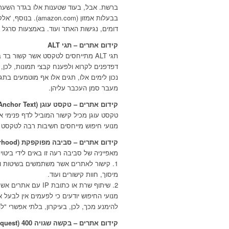
ברשת. אבל, בעוד שטענות אלו בגדר השערה
בבעלות אמזון (com
דומים, נגישות האתר ועוד. באמצעות סרגל כ
קידום אתרים – תגי ALT
תגי ALT מתייחסים לטקסט אשר קשור ב
מעבר סמן העכבר עליהן.
קידום אתרים – טקסט עוגן (Anchor Text)
טקסט עוגן מכיל קישור המוביל לדף פנימי
מנועי חיפוש מייחסים חשיבות רבה לטקסט ע
קידום אתרים – סביבה מפוקפקת (Bad neighborhood)
מאפייניה של סביבה רעה זו באים לידי ביטוי
1. קישור לאתרים אשר משתמשים בשיטות 
מיסוך, חוות קישורים ועוד.
2. שיתוף שרת או כתובת IP עם אתרים אשר "נענשו" על ידי מנועי החיפוש ביישום שיטות קידום מפוקפקות.
מנועי החיפוש יודעים כי לפעמים אין לבעל 
להימנע מכך, לכן, בעיקרון, בלתי אפשרי "ל
קידום אתרים – בקשה שגויה 400 (Bad Request)