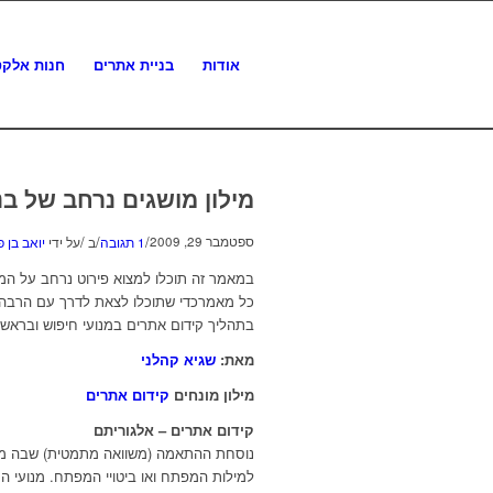
אודות
בניית אתרים
חנות אלקט
מילון מושגים נרחב של בנ
/
/
/
ספטמבר 29, 2009
1 תגובה
ב
על ידי
יואב בן פ
כל מאמרכדי שתוכלו לצאת לדרך עם הרבה מ
בתהליך קידום אתרים במנועי חיפוש ובראשם
מאת:
שגיא קהלני
מילון מונחים
קידום אתרים
קידום אתרים – אלגוריתם
נוסחת ההתאמה (משוואה מתמטית) שבה מנ
למילות המפתח ואו ביטויי המפתח. מנועי החי