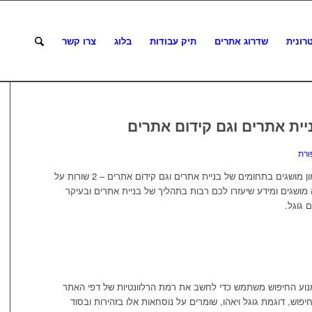
רונית
שדרוג אתרים
תיק עבודות
בלוג
צרו קשר
יית אתרים וגם קידום אתרים
ורת
במאמר זה תוכלו למצוא פירוט נרחב על המון מושגים בתחומים של בניית אתרים וגם קידום אתרים – 2 שורות על
ושגים ומידע שיעזרו לכם רבות בתהליך של בניית אתרים ובעיקר
 גוגל.
וע החיפוש משתמש כדי לחשב את רמת הרלוונטיות של דפי האתר
פוש, דוגמת גוגל ויאהו, שומרים על נוסחאות אלו בזהירות ובסוד