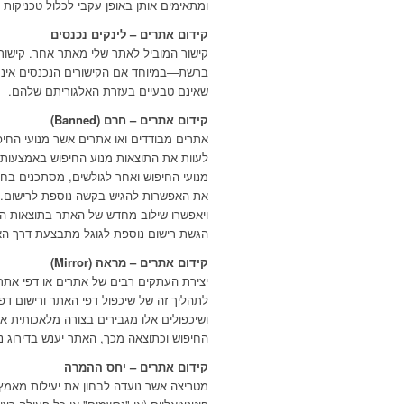
ומתאימים אותן באופן עקבי לכלול טכניקות 
קידום אתרים – לינקים נכנסים
קישור המוביל לאתר שלי מאתר אחר. קישו
ברשת—במיוחד אם הקישורים הנכנסים אינם ע
שאינם טבעיים בעזרת האלגוריתם שלהם.
קידום אתרים – חרם (Banned)
אתרים מבודדים ואו אתרים אשר מנועי החיפ
לעוות את התוצאות מנוע החיפוש באמצעות 
מנועי החיפוש ואחר לגולשים, מסתכנים בח
את האפשרות להגיש בקשה נוספת לרישום. 
ויאפשרו שילוב מחדש של האתר בתוצאות ה
הגשת רישום נוספת לגוגל מתבצעת דרך האתר e Webmaster tools
קידום אתרים – מראה (Mirror)
יצירת העתקים רבים של אתרים או דפי אתר
לתהליך זה של שיכפול דפי האתר ורישום דפ
ושיכפולים אלו מגבירים בצורה מלאכותית את ה
החיפוש וכתוצאה מכך, האתר יענש בדירוג נ
קידום אתרים – יחס ההמרה
מטריצה אשר נועדה לבחון את יעילות מאמ