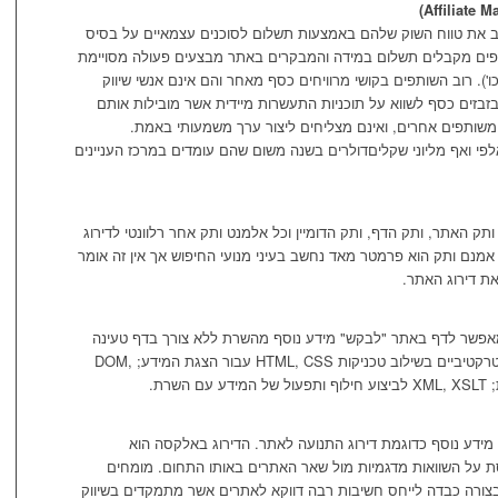
ב את טווח השוק שלהם באמצעות תשלום לסוכנים עצמאיים על בסיס
עולה (Cost per action). השותפים מקבלים תשלום במידה והמבקרים באתר מבצעים פעולה מסויימת
). רוב השותפים בקושי מרוויחים כסף מאחר והם אינם אנשי שיווק
בזבזים כסף לשווא על תוכניות התעשרות מיידית אשר מובילות אותם
ם משותפים אחרים, ואינם מצליחים ליצור ערך משמעותי באמת.
פי ואף מליוני שקליםדולרים בשנה משום שהם עומדים במרכז העניינים
תק האתר, ותק הדף, ותק הדומיין וכל אלמנט ותק אחר רלוונטי לדירוג
ר ולקביעת חשיבות הדף (PageRank). אמנם ותק הוא פרמטר מאד נחשב בעיני מנועי החיפוש אך אין זה אומר
את דירוג האתר.
 של טכנולוגיות JavaScript ו-XML המאפשר לדף באתר "לבקש" מידע נוסף מהשרת ללא צורך בדף טעינה
חדש. בעזרת טכניקה זו ניתן ליצור דפים אינטרקטיביים בשילוב טכניקות HTML, CSS עבור הצגת המידע; DOM,
דע נוסף כדוגמת דירוג התנועה לאתר. הדירוג באלקסה הוא
ת על השוואות מדגמיות מול שאר האתרים באותו התחום. מומחים
 בצורה כבדה לייחס חשיבות רבה דווקא לאתרים אשר מתמקדים בשיווק