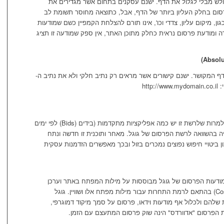
גולש מבלי לגלול את הדף. ישנם עסקנים בתחום אשר מגדירים את
מיקום מודעת הפרסום בחלק העליון ביותר של הדף, אבל, כתוצאה מחוסר תשומת לב
ון, מיקום עליון, צדדי וכו', אינו תורם להצלחת הקמפיין כשם שמודעות
ה ומודעת פרסום נראית כחלק מתוכן האתר, אין ספק שמודעה זו תציג
ר מציג את כל חלקי ה-URL של הדף המקושר. ישנם קישורים אשר מראים רק נתיב חלקי ולא את נתיב ה-
רשת הקישורים הממומנים של מייקרוסופט. למרות שלרשת זו יש כמה אפליקציות מתקדמות (בידים (Bids) לפי ימים
וליה בהשוואה לרשת הפרסום של גוגל. מאחר ותוכנית זו חדשה ונתח
 ביטויי חיפוש נפוצים נמכרים בזול ובכך מאפשרים הזדמנות עסקית
מודעות הפרסום של גוגל מבוססות על מילות המפתח באתר וערכן
נמכר על בסיס עלות-פר-קליק (Cost per click) בהתאם לרמת התחרות עבור מילות מפתח אלו ושוויין. גוגל
שלהם ולכלול אף מודעות וידאו, פרסום על סמך מיקוד דמוגרפי,
כת הפרסום "אדוורדס" הינה שוק פרסום המתעצם עם הזמן.