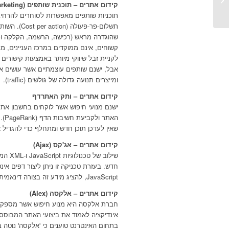
קידום אתרים – תוכנית שותפים (Affiliate Marketing)
תוכניות שותפים מאפשרות לסוחרים להרחי
תשלום-פר-פ
שהוגדרה מראש (רכישה, הרשמה, הקלקה וכו'
קשוחים, אינם ממוקדים במרכז העניינים, מ
לקניית זבל שיווקי מיותר באמצעות קישורי
אבל, ישנם שותפים עוצמתיים אשר עושים אל
ומייצרים תנועה גדולה של גולשים (traffic).
קידום אתרים – ותק האתרדף
ישנם מנועי חיפוש אשר לוקחים בחשבון את ו
האת
שאין לעדכן תוכן חדש ומתחלף כדי להגדיל 
קידום אתרים – אג'קס (Ajax)
שילוב
JavaScript, להציג מידע זה בצורה דינאמית; XML, XSLT לביצוע חילוף ותפעול של המידע עם השרת.
קידום אתרים – אלקסה (Alex)
חברת אלקסה היא מנוע חיפוש אשר מספק מי
אינדיקציה לאמוד את ביצועי האתר המבוסס
בתחום האינטרנט טוענים כי 'אלקסה' נוטה