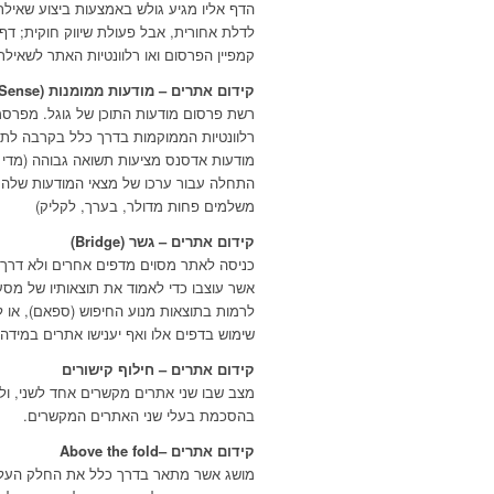
הדף אליו מגיע גולש באמצעות ביצוע שאיל
לדלת אחורית, אבל פעולת שיווק חוקית; דף
קמפיין הפרסום ואו רלוונטיות האתר לשאילת
קידום אתרים – מודעות ממומנות (AdSense)
רשת פרסום מודעות התוכן של גוגל. מפרסמ
רלוונטיות הממוקמות בדרך כלל בקרבה לתכנ
מודעות אדסנס מציעות תשואה גבוהה (מדי
התחלה עבור ערכו של מצאי המודעות שלהם.
משלמים פחות מדולר, בערך, לקליק)
קידום אתרים – גשר (Bridge)
כניסה לאתר מסוים מדפים אחרים ולא דרך ד
אשר עוצבו כדי לאמוד את תוצאותיו של מסע 
לרמות בתוצאות מנוע החיפוש (ספאם), או ל
שימוש בדפים אלו ואף יענישו אתרים במידה ו
קידום אתרים – חילוף קישורים
מצב שבו שני אתרים מקשרים אחד לשני, ולא
בהסכמת בעלי שני האתרים המקשרים.
קידום אתרים –Above the fold
מושג אשר מתאר בדרך כלל את החלק העליון