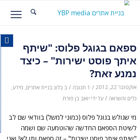
ספאם בגוגל פלוס: "שיתף
איתך פוסט ישירות" – כיצד
נמנע זאת?
/
/
אוקטובר 22, 2012
1 תגובה
ב
בלוג בניית אתרים
,
מידע,
/
כלים והשראה
על ידי
יואב בן פורת
מי שגולש בגוגל פלוס (כמוני למשל) בוודאי שם לב
לשיטת הספאם החדשה שהוטמעה שם ושמה
"שיתף איתך פוסט ישירות" – זה ספאם ותו לא! ואני