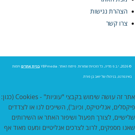
הצהרת נגישות
צרו קשר
© 2026, י.ב.פ מדיה, כל הזכויות שמורות. פיתוח האתר: YBPmedia
בניית אתרים
ויזמות
באינטרנט, בניהולו של יואב בן פורת.
אתר זה עושה שימוש בקבצי "עוגיות" - Cookies (כגון:
פיקסלים, אנליטיקס, וכיוב'), השייכים לנו או לצדדים
שלישיים, לצורך תפעול ושיפור האתר או השירותים
שאנו מספקים, לרוב לצרכים אנליטיים ומעט מאוד אף