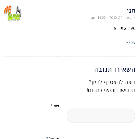
חני
אומר:
אוקטובר 22, 2012 ב 11:22 am
מעולה, תודה!
Reply
השאירו תגובה
רוצה להצטרף לדיון?
תרגישו חופשי לתרום!
*
שם
*
אימייל