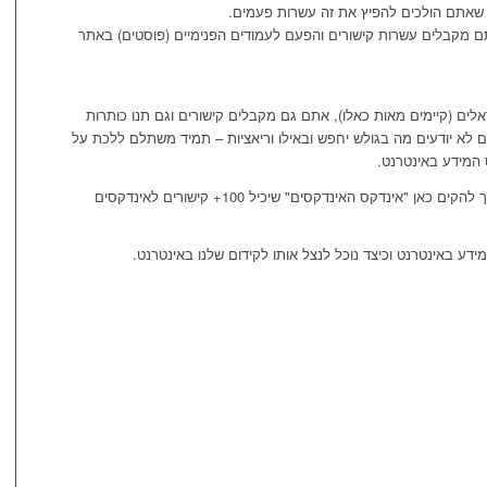
ן שאתם הולכים להפיץ את זה עשרות פעמים.
תם מקבלים עשרות קישורים והפעם לעמודים הפנימיים (פוסטים) באתר
ים (קיימים מאות כאלו), אתם גם מקבלים קישורים וגם תנו כותרות
ולם לא יודעים מה בגולש יחפש ובאילו וריאציות – תמיד משתלם ללכת על
 המידע באינטרנט.
והנה סקופ קטן בהקשר הזה: בקרוב אני הולך להקים כאן "אינדקס האינדקסים" שיכיל 100+ קישורים לאינדקסים
ידע באינטרנט וכיצד נוכל לנצל אותו לקידום שלנו באינטרנט.