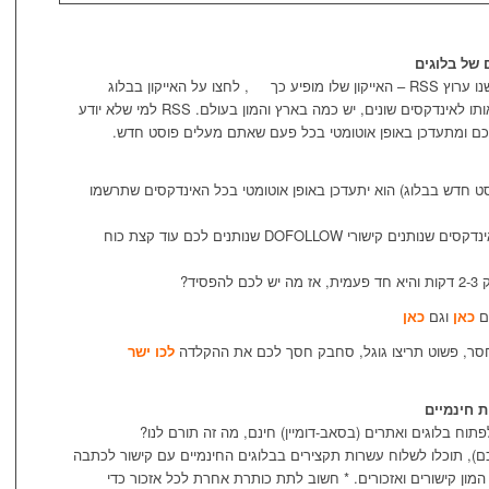
שלו מופיע כך
, לחצו על האייקון בבלוג
שלכם, העתיקו את כתובת ה-URL והוסיפו אותו לאינדקסים שונים, יש כמה בארץ והמון בעולם. RSS למי שלא יודע
כם ומתעדכן באופן אוטומטי בכל פעם שאתם מעלים פוסט חדש.
ט חדש בבלוג) הוא יתעדכן באופן אוטומטי בכל האינדקסים שתרשמו
2. אתם גם מרוויחים קישורים, יש חלק מהאינדקסים שנותנים קישורי DOFOLLOW שנותנים לכם עוד קצת כוח
ם
כאן
וגם
כאן
חסר, פשוט תריצו גוגל, סחבק חסך לכם את ההקלדה
לכו ישר
וח בלוגים ואתרים (בסאב-דומיין) חינם, מה זה תורם לנו?
ם), תוכלו לשלוח עשרות תקצירים בבלוגים החינמיים עם קישור לכתבה
ון קישורים ואזכורים. * חשוב לתת כותרת אחרת לכל אזכור כדי