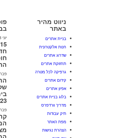
ניווט מהיר
פוס
באתר
בבל
יוני 8, 2026
בניית אתרים
חנות אלקטרונית
חדש
שדרוג אתרים
חו
הח
תחזוקת אתרים
גרפיקה לכל מטרה
פברואר 
הה
קידום אתרים
של 
אפיון אתרים
בינ
בלוג בניית אתרים
2023 [
מדריך וורדפרס
פברואר 
תיק עבודות
קרב
המל
מפת האתר
מצי
הצהרת נגישות
המ