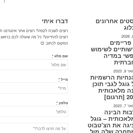
טים אחרונים
דברו איתי
וג
רוצים לשבת לקפה? רוצים אתר אינטרנט ח
רוצים להתייעץ? כל מה שעולה לכם בראש
15 פריימים
המקום לכתוב 😉
ותיים לשימוש
פשי במדיה
שם מלא
*
ברתית
9, 2023
נחיות הרשמיות
מייל
*
גוגל לגבי תוכן
ה מלאכותית
תרגום]
טלפון
*
7, 2023
ות הבינה
אכותית – גוגל
גה את הצ'טבוט
תחרה שלה מול