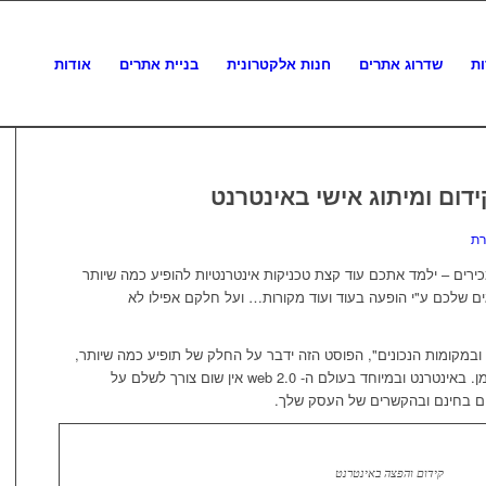
ות
שדרוג אתרים
חנות אלקטרונית
בניית אתרים
אודות
דום ומיתוג אישי באינטרנט
רת
ירים – ילמד אתכם עוד קצת טכניקות אינטרנטיות להופיע כמה שיותר
ם שלכם ע"י הופעה בעוד ועוד מקורות… ועל חלקם אפילו לא
 ובמקומות הנכונים", הפוסט הזה ידבר על החלק של תופיע כמה שיותר,
במקומות הנכונים זה כבר טכניקות בפני עצמן. באינטרנט ובמיוחד בעולם ה- web 2.0 אין שום צורך לשלם על
ים בחינם ובהקשרים של העסק שלך.
קידום והפצה באינטרנט