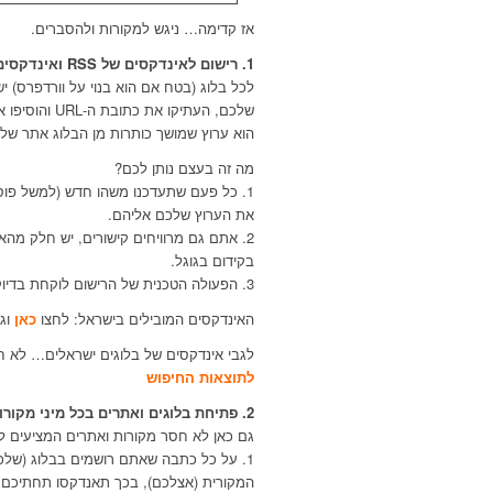
אז קדימה… ניגש למקורות ולהסברים.
1. רישום לאינדקסים של RSS ואינדקסים של בלוגים
לכל בלוג (בטח אם הוא בנוי על וורדפרס) ישנו ערוץ RSS – האייקון 
הוא ערוץ שמושך כותרות מן הבלוג אתר של
מה זה בעצם נותן לכם?
1. כל פעם שתעדכנו משהו חדש (למשל פוס
את הערוץ שלכם אליהם.
בקידום בגוגל.
3. הפעולה הטכנית של הרישום לוקחת בדיוק 2-3 דקות והיא חד פעמית, אז מה יש לכם להפסיד?
האינדקסים המובילים בישראל: לחצו
כאן
וג
לגבי אינדקסים של בלוגים ישראלים… לא 
לתוצאות החיפוש
2. פתיחת בלוגים ואתרים בכל מיני מקורות חינמיים
גם כאן לא חסר מקורות ואתרים המציעים לפת
1. על כל כתבה שאתם רושמים בבלוג (שלכ
המקורית (אצלכם), בכך תאנדקסו תחתיכם המ