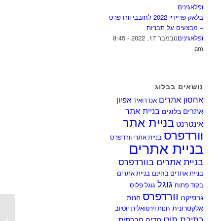
בלאק פריידיי 2022 לחובבי וורדפרס
– מבצעים על תבניות
ופלאגינים
נובמבר 17, 2022 - 8:45
am
נושאים בבלוג
אחסון אתרים
אפיון
אנדרואיד
בניית אתר
אתרים
בלוגים
בניית אתר
אינטרנט
וורדפרס
בניית אתרי וורדפרס
בניית אתרים
בניית אתרים בוורדפרס
בניית אתרים בחינם
בניית אתרים
גוגל
בקוד פתוח
גוגל פלוס
וורדפרס
גרפיקה
חנות
אלקטרונית
חנות וירטואלית
יוטיוב
פוסטיפ
כתיבת תוכן
מדיה חברתית