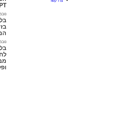
צרו קשר
PT
נובמבר 3
בזי
המ
נובמבר 7
לחו
מבצ
ופל