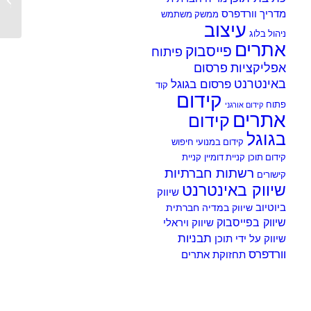
בפייסבו
מדריך וורדפרס
ממשק משתמש
עיצוב
ניהול בלוג
אתרים
פייסבוק
פיתוח
אפליקציות
פרסום
באינטרנט
פרסום בגוגל
קוד
קידום
פתוח
קידום אורגני
אתרים
קידום
בגוגל
קידום במנועי חיפוש
קידום תוכן
קניית דומיין
קניית
רשתות חברתיות
קישורים
שיווק באינטרנט
שיווק
ביוטיוב
שיווק במדיה חברתית
שיווק בפייסבוק
שיווק ויראלי
תבניות
שיווק על ידי תוכן
וורדפרס
תחזוקת אתרים