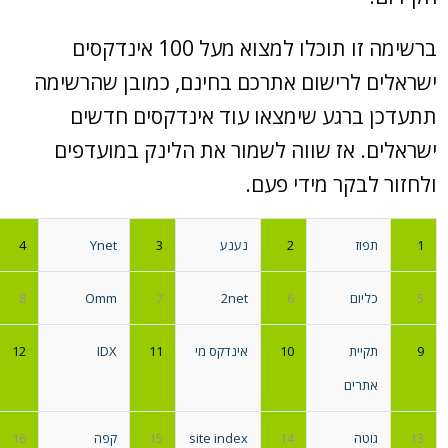
ברשימה זו תוכלו למצוא מעל 100 אינדקסים
ישראלים לרישום אתרכם בחינם, כמובן שהרשימה
תתעדכן ברגע שימצאו עוד אינדקסים חדשים
ישראלים. אז שווה לשמור את הלינק במועדפים
ולחזור לבקר מידי פעם.
1
תפוז
2
נענע
3
Ynet
4
5
כליום
6
2net
7
Omm
8
9
תקיית
10
אינדקס מי
11
IDX
12
אתרים
13
גוטה
14
site index
15
קפה
16