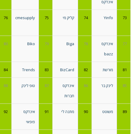
אינדקס
73
Yinfo
74
קליק מי
75
cmesupply
76
77
אינדקס
78
Biga
79
Biko
80
bazz
81
מורשת
82
BizCard
83
Trends
84
85
לינק בר
86
אינדקס
87
טופ לינק
88
חברות
89
משוטט
90
מתנה לי
91
אינדקס
92
פופאי