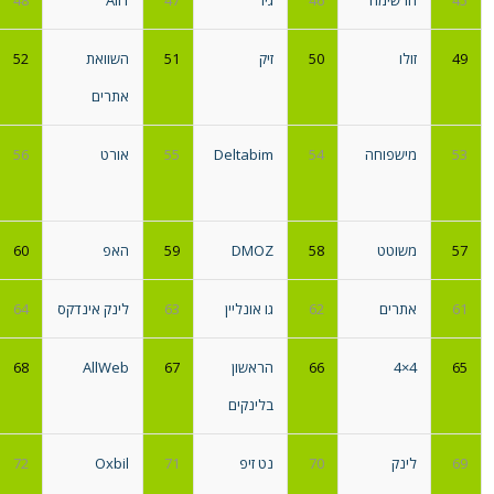
45
הרשימה
46
גיז
47
All1
48
49
זולו
50
זיק
51
השוואת
52
אתרים
53
מישפוחה
54
Deltabim
55
אורט
56
57
משוטט
58
DMOZ
59
האפ
60
61
אתרים
62
גו אונליין
63
לינק אינדקס
64
65
4×4
66
הראשון
67
AllWeb
68
בלינקים
69
לינק
70
נט זיפ
71
Oxbil
72