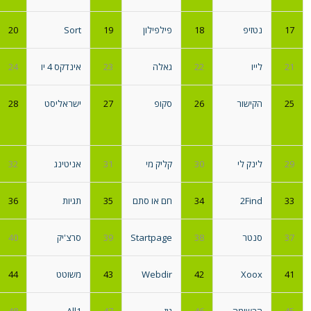
17
נטזיפ
18
פילפילון
19
Sort
20
21
לייו
22
גאלה
23
אינדקס 4 יו
24
25
הקישור
26
סקופ
27
ישראליסט
28
29
לינק לי
30
קליק מי
31
אניטינג
32
33
2Find
34
חם או סתם
35
תגיות
36
37
סנטר
38
Startpage
39
סרצ'יק
40
41
Xoox
42
Webdir
43
משוטט
44