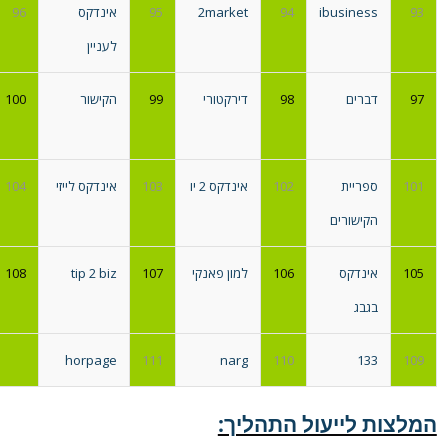
93
ibusiness
94
2market
95
אינדקס
96
לעניין
97
דברים
98
דירקטורי
99
הקישור
100
101
ספריית
102
אינדקס 2 יו
103
אינדקס לייזי
104
הקישורים
105
אינדקס
106
למון פאנקי
107
tip 2 biz
108
בגבג
horpage
111
narg
110
133
109
המלצות לייעול התהליך: