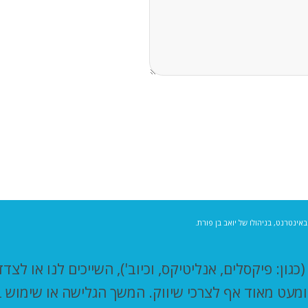
באינטרנט, בניהולו של יואב בן פורת.
תר זה עושה שימוש בקבצי "עוגיות" - Cookies (כגון: פיקסלים, אנליטיקס, וכיוב')
 ומעט מאוד אף לצרכי שיווק. המשך הגלישה או שימוש 