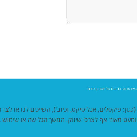
באינטרנט, בניהולו של יואב בן פורת.
תר זה עושה שימוש בקבצי "עוגיות" - Cookies (כגון: פיקסלים, אנליטיקס, וכיוב')
 ומעט מאוד אף לצרכי שיווק. המשך הגלישה או שימוש 