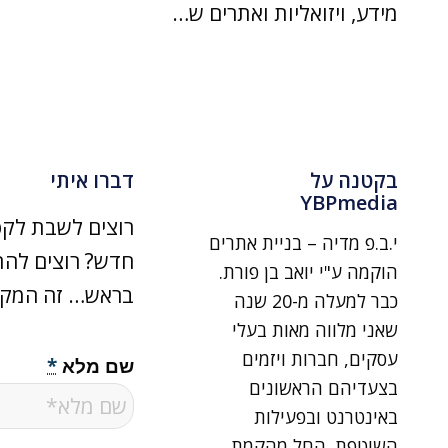
מידע, ויזואליות ואתרים ש…
בקטנה על
דברו איתי
YBPmedia
רוצים לשבת לקפ
י.ב.פ מדיה – בניית אתרים
חדש? רוצים להת
הוקמה ע"י יואב בן פורת.
בראש… זה המקו
כבר למעלה מ-20 שנה
שאני מלווה מאות בעלי
עסקים, חברות ויזמים
שם מלא
*
בצעדיהם הראשונים
באינטרנט ובפעילות
השוטפת. החל מהקמת