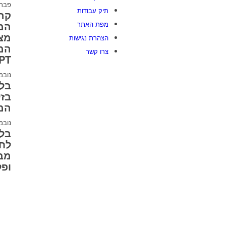
פברואר 
תיק עבודות
קרב
המל
מפת האתר
מצי
הצהרת נגישות
המ
צרו קשר
PT
נובמבר 3
בזי
המ
נובמבר 7
לחו
מבצ
ופל