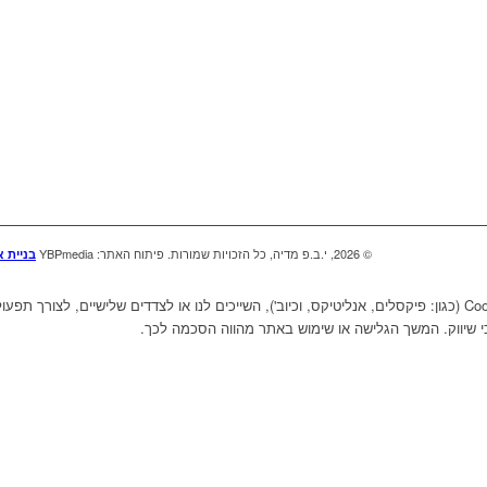
© 2026, י.ב.פ מדיה, כל הזכויות שמורות. פיתוח האתר: YBPmedia
בניית 
אתר זה עושה שימוש בקבצי "עוגיות" - Cookies (כגון: פיקסלים, אנליטיקס, וכיוב'), השייכים לנו או לצדדים של
י שיווק. המשך הגלישה או שימוש באתר מהווה הסכמה לכך.