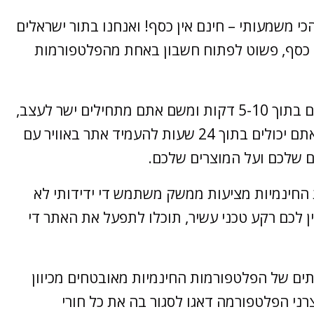
 הכי משמעותי – חינם אין כסף! ואנחנו בתור ישראלים
ם כסף, פשוט לפתוח חשבון באחת מהפלטפורמות
– את החשבון אתם פותחים בתוך 5-10 דקות ומשם אתם מתחילים ישר לעצב,
להזין תוכן וכו', אם תשקיעו מספיק זמן ביממה – אתם יכולים בתוך 24 שעות להעמיד אתר באוויר עם
ם שלכם ועל המוצרים שלכם.
החינמיות מציעות ממשק משתמש די ידידותי לא
ין לכם רקע טכני עשיר, תוכלו לתפעל את האתר די
ים של הפלטפורמות החינמיות מאובטחים מכיוון
ני הפלטפורמה דאגו לסגור בה את כל חורי