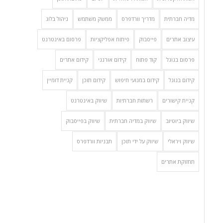
מדיה חברתית
מדריך וורדפרס
ממשק משתמש
ניהול בלוג
עיצוב אתרים
פייסבוק
פיתוח אפליקציות
פרסום באינטרנט
פרסום בגוגל
קוד פתוח
קידום אורגני
קידום אתרים
קידום בגוגל
קידום במנועי חיפוש
קידום תוכן
קניית דומיין
קניית קישורים
רשתות חברתיות
שיווק באינטרנט
שיווק ביוטיוב
שיווק במדיה חברתית
שיווק בפייסבוק
שיווק ויראלי
שיווק על ידי תוכן
תבניות וורדפרס
תחזוקת אתרים