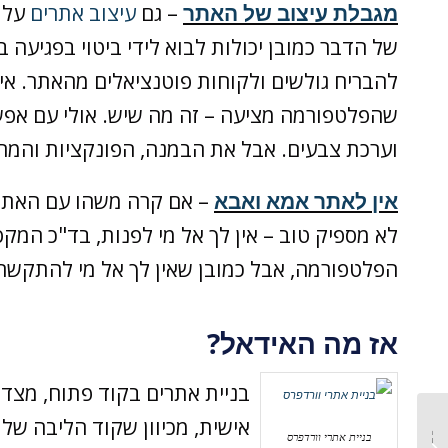
מגבלת עיצוב של האתר
– גם
עיצוב אתרים
על פ
של הדבר כמובן יכולות לבוא לידי ביטוי בפגיעה ב
להבריח גולשים ולקוחות פוטנציאלים מהאתר. אי
שהפלטפורמה מציעה – זה מה שיש. אולי עם אפשר
וערכת צבעים. אבל את הבמנה, הפונקציות והמרא
אין לאתר אמא ואבא
– אם קרה משהו עם האתר
לא מספיק טוב – אין לך אל מי לפנות, בד"כ המק
הפלטפורמה, אבל כמובן שאין לך אל מי להתקשר א
אז מה האידאל?
בניית אתרים בקוד פתוח, מצד
אישית, מכיוון שקוד הליבה של 
פרסום בגוגל אדוורדס – איך
בניית אתרי וורדפרס
להצליח בלי לקרוע את