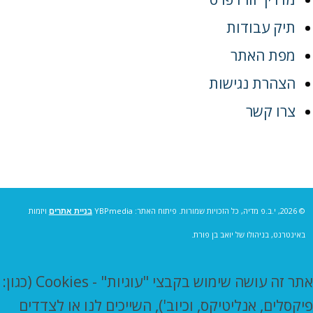
תיק עבודות
מפת האתר
הצהרת נגישות
צרו קשר
© 2026, י.ב.פ מדיה, כל הזכויות שמורות. פיתוח האתר: YBPmedia
בניית אתרים
ויזמות
באינטרנט, בניהולו של יואב בן פורת.
אתר זה עושה שימוש בקבצי "עוגיות" - Cookies (כגון:
פיקסלים, אנליטיקס, וכיוב'), השייכים לנו או לצדדים