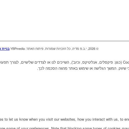
© 2026, י.ב.פ מדיה, כל הזכויות שמורות. פיתוח האתר: YBPmedia
בניית 
אתר זה עושה שימוש בקבצי "עוגיות" - Cookies (כגון: פיקסלים, אנליטיקס, וכיוב'), השייכים לנו או לצדדים של
י שיווק. המשך הגלישה או שימוש באתר מהווה הסכמה לכך.
to let us know when you visit our websites, how you interact with us, to enri
ange some of your preferences. Note that blocking some types of cookies may 