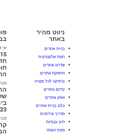
ניווט מהיר
פוס
באתר
בבל
יוני 8, 2026
בניית אתרים
חנות אלקטרונית
חדש
שדרוג אתרים
חו
הח
תחזוקת אתרים
גרפיקה לכל מטרה
פברואר 
הה
קידום אתרים
של 
אפיון אתרים
בינ
בלוג בניית אתרים
2023 [
מדריך וורדפרס
פברואר 
תיק עבודות
קרב
המל
מפת האתר