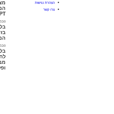
מצי
הצהרת נגישות
המ
צרו קשר
PT
נובמבר 3
בזי
המ
נובמבר 7
לחו
מבצ
ופל