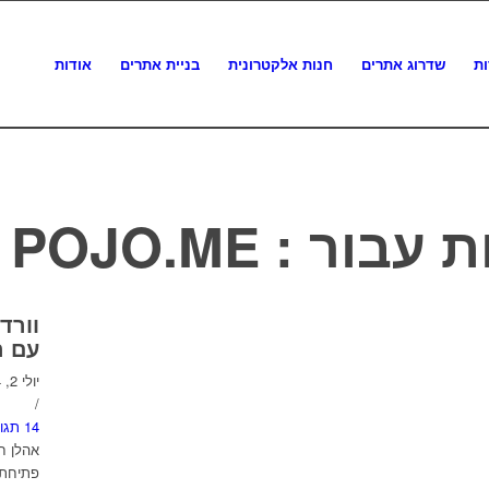
ות
שדרוג אתרים
חנות אלקטרונית
בניית אתרים
אודות
ות עבור :
POJO.ME
וורד
עם היז
יולי 2, 2014
/
14 תגובות
אהלן ח
פתיחתו