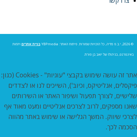
צרו קשר
© 2026, י.ב.פ מדיה, כל הזכויות שמורות. פיתוח האתר: YBPmedia
בניית אתרים
ויזמות
באינטרנט, בניהולו של יואב בן פורת.
אתר זה עושה שימוש בקבצי "עוגיות" - Cookies (כגון:
פיקסלים, אנליטיקס, וכיוב'), השייכים לנו או לצדדים
שלישיים, לצורך תפעול ושיפור האתר או השירותים
שאנו מספקים, לרוב לצרכים אנליטיים ומעט מאוד אף
לצרכי שיווק. המשך הגלישה או שימוש באתר מהווה
הסכמה לכך.