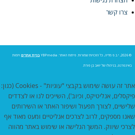
צרו קשר
© 2026, י.ב.פ מדיה, כל הזכויות שמורות. פיתוח האתר: YBPmedia
בניית אתרים
ויזמות
באינטרנט, בניהולו של יואב בן פורת.
אתר זה עושה שימוש בקבצי "עוגיות" - Cookies (כגון:
פיקסלים, אנליטיקס, וכיוב'), השייכים לנו או לצדדים
שלישיים, לצורך תפעול ושיפור האתר או השירותים
שאנו מספקים, לרוב לצרכים אנליטיים ומעט מאוד אף
לצרכי שיווק. המשך הגלישה או שימוש באתר מהווה