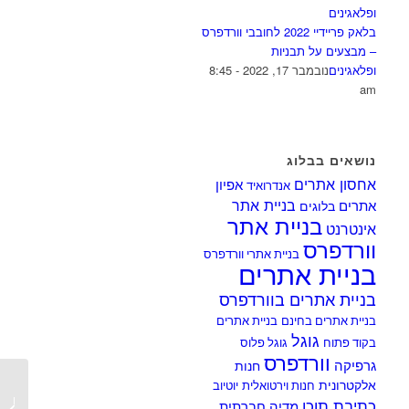
בלאק פריידיי 2022 לחובבי וורדפרס
– מבצעים על תבניות
ופלאגינים
נובמבר 17, 2022 - 8:45
am
נושאים בבלוג
אחסון אתרים
אפיון
אנדרואיד
בניית אתר
אתרים
בלוגים
בניית אתר
אינטרנט
וורדפרס
בניית אתרי וורדפרס
בניית אתרים
בניית אתרים בוורדפרס
בניית אתרים בחינם
בניית אתרים
גוגל
בקוד פתוח
גוגל פלוס
וורדפרס
גרפיקה
חנות
אלקטרונית
חנות וירטואלית
יוטיוב
פורום 
כתיבת תוכן
מדיה חברתית