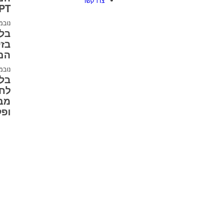
צרו קשר
PT
נובמבר 3
בזי
המ
נובמבר 7
לחו
מבצ
ופל