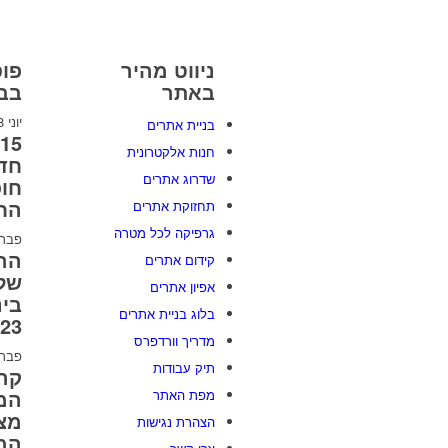
ניווט מהיר
פוס
באתר
בבל
יוני 8, 2026
בניית אתרים
חנות אלקטרונית
חדש
שדרוג אתרים
חו
הח
תחזוקת אתרים
גרפיקה לכל מטרה
פברואר 
הה
קידום אתרים
של 
אפיון אתרים
בינ
בלוג בניית אתרים
2023 [
מדריך וורדפרס
פברואר 
תיק עבודות
קרב
המל
מפת האתר
מצי
הצהרת נגישות
המ