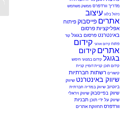
לקידום
מדריך וורדפרס
ממשק משתמש
עיצוב
ניהול בלוג
אתרים
פייסבוק
פיתוח
אפליקציות
פרסום
באינטרנט
פרסום בגוגל
קוד
קידום
פתוח
קידום אורגני
אתרים
קידום
בגוגל
קידום במנועי חיפוש
קידום תוכן
קניית דומיין
קניית
רשתות חברתיות
קישורים
שיווק באינטרנט
שיווק
ביוטיוב
שיווק במדיה חברתית
שיווק בפייסבוק
שיווק ויראלי
תבניות
שיווק על ידי תוכן
וורדפרס
תחזוקת אתרים