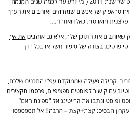
בעצם במדיה החברתית ובעולם השיווק באינטרנט של שנת 2011 (ומי יודע עד לכמה שנים המגמה
ויח טראפיק של אנשים שמזדהים ואוהבים את הערך
ה פלצנית וחארטות כאלו ואחרות…
ק שאוהבים את התוכן שלך, אלא גם אוהבים
את איך
רטי פרטים, בצורה של סיפור משל או בכל דרך
סביבו קהילה פעילה שממוקדת עפ"י התכנים שלכם,
וטיוב עם קישור לפוסטים ספציפיים, פרסמו תקצירים
ט ופוסט ונתבו את הרייטינג אל "ספינת האם"
עקרון הבסיס: קצת+קצת = הרבה!! אל תספספסו