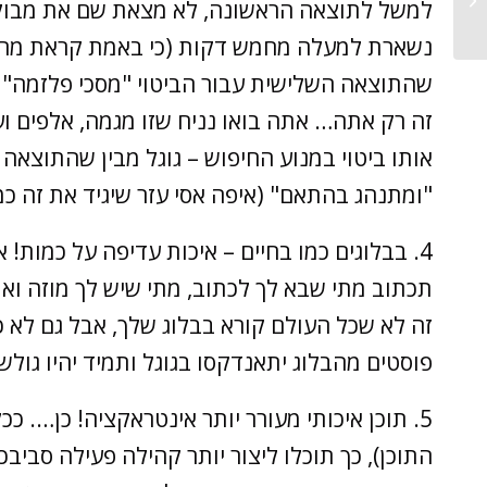
למשל לתוצאה הראשונה, לא מצאת שם את מבוקש
יכולים ללמוד מזה?...
נשארת למעלה מחמש דקות (כי באמת קראת מה כת
שהתוצאה השלישית עבור הביטוי "מסכי פלזמה" 
זה רק אתה… אתה בואו נניח שזו מגמה, אלפים ו
אותו ביטוי במנוע החיפוש – גוגל מבין שהתוצא
"ומתנהג בהתאם" (איפה אסי עזר שיגיד את זה כמו
4. בבלוגים כמו בחיים – איכות עדיפה על כמות!
תכתוב מתי שבא לך לכתוב, מתי שיש לך מוזה וא
זה לא שכל העולם קורא בבלוג שלך, אבל גם לא כ
פוסטים מהבלוג יתאנדקסו בגוגל ותמיד יהיו גולשים 
5. תוכן איכותי מעורר יותר אינטראקציה! כן…. כ
התוכן), כך תוכלו ליצור יותר קהילה פעילה סביב