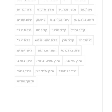
ניהול בלוג
ממשק משתמש
מדריך וורדפרס
מדיה חברתית
פרסום באינטרנט
פיתוח אפליקציות
פייסבוק
עיצוב אתרים
קידום אתרים
קידום אורגני
קוד פתוח
פרסום בגוגל
קניית דומיין
קידום תוכן
קידום במנועי חיפוש
קידום בגוגל
שיווק באינטרנט
רשתות חברתיות
קניית קישורים
שיווק בפייסבוק
שיווק במדיה חברתית
שיווק ביוטיוב
תבניות וורדפרס
שיווק על ידי תוכן
שיווק ויראלי
תחזוקת אתרים