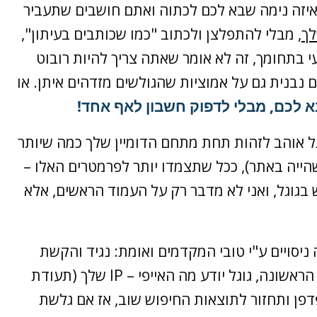
איזה נימה שבא לכם לכתוה ואתם חושבים שתעביר
לך
, מבלי להתפלצן ולכתוב "כמו שכותבים בעיתון",
 בתחומך, זה לא אומר שאתה צריך להיות רובוט
 נבנית גם על אמוציות שהגולשים מזדהים איתן. או
 לכם, מבלי לדפוק חשבון לאף אחד!
גוגל אוהב לזהות תחת מתחם הדומיין שלך כמה שיותר
 שהייה באתר), ככל שתצמדו יותר לפרמטרים האלו –
בגוגל, ואני לא מדבר רק על העמוד הראשים, אלא
יסויים ע"י טובי המקדמים ואומת: נגיד והקשת
בגוגל את הביטוי "מסכי פלזמה" ונכנסת לתוצאה הראשונה, גוגל יודע מה האייפי – IP שלך (תעודת
 המחשב) ויודע מתי תעשה BACK בדפדפן ותחזור לתוצאות החיפוש שוב, אז אם גלשת