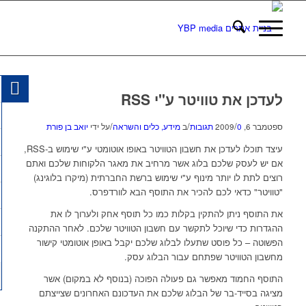
לעדכן את טוויטר ע"י RSS
/
/
/
ספטמבר 6, 2009
0 תגובות
ב
מידע, כלים והשראה
על ידי
יואב בן פורת
עיצד תוכלו לעדכן את חשבון הטוויטר באופו אוטומטי ע"י שימוש ב-RSS,
אם יש לעסק שלכם בלוג אשר מרחיב את מאגר הלקוחות שלכם ואתם
רוצים לתת לו יותר מינוף ע"י שימוש ברשת החברתית (מיקרו בלוגינג)
"טוויטר" כדאי לכם להכיר את התוסף הבא לוורדפרס.
את התוסף ניתן להתקין בקלות כמו כל תוסף אחק ולערוך לו את
ההגדרות כדי שיוכל לתקשר עם חשבון הטוויטר שלכם. לאחר ההתקנה
הפשוטה – כל פוסט שתעלו לבלוג שלכם יקבל באופן אוטומטי קישור
מחשבון הטוויטר שפתחם עבור הבלוג עסק.
התוסף החמוד מאפשר גם פעולה הפוכה (בנוסף לא במקום) אשר
מציגה בסייד-בר של הבלוג שלכם את העדכונם האחרונים שצייצתם