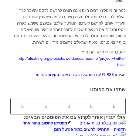
בטוויטר.
למה זה מומלץ? רבים היום אינם רוצים להרשם לרסס ומעבר לכך
רגילים להכנס לטוויטר ולהתעדכן שם בכל מה שמעניין אותם. כך
תעודדו אותם להרשם לעדכוני הטוויטר שלכם שבעצם משמש כערוץ
רסס ותגדילו את הנגישות שלכם להרבה יותר קוראים פוטנציאלים
וכמובן עוד לא התחלנו לדבר על הפלטפורמה שהיא כרגע הדבר החם
ביותר באינטרנט ומאות ישראלים נרשמים מידי יום לשירות.
להסבר והורדה של התוסף:
http://alexking.org/projects/wordpress/readme?project=twitter-
tools
תגיות:
RSS
,
API
,
התממשקות
,
קידום אתרים
,
קידום בטוויטר
שתפו את הפוסט
אולי יעניין אותך לקרוא גם את הפוסטים הבאים:
תפסיקו לחשוב בתור אתר
תדמית – תתחילו לחשוב בתור פורטל תוכן